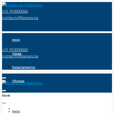
+51 910000060
contacto@bienes.pe
Inicio
+51 910000060
Casas
contacto@bienes.pe
Departamentos
Oficinas
Terrenos
Menu
BUSCADOR
Inicio