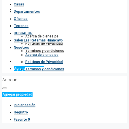
Casas
Salon Las Retamas Huancayo
Departamentos
Oficinas
Nosotros
Terrenos
BUSCADOR
Acerca de bienes.pe
Salon Las Retamas Huancayo
Politicas de Privacidad
Nosotros
Terminos y condiciones
Acerca de bienes.pe
Favorito
0
Politicas de Privacidad
Agregar propiedad
Terminos y condiciones
Account
Agregar propiedad
Iniciar sesión
Registro
Favorito
0