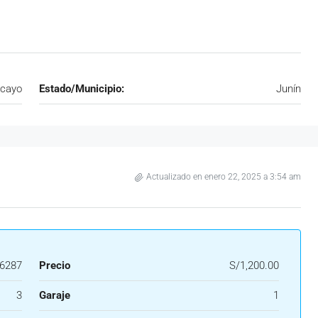
cayo
Estado/Municipio:
Junín
Actualizado en enero 22, 2025 a 3:54 am
6287
Precio
S/1,200.00
3
Garaje
1