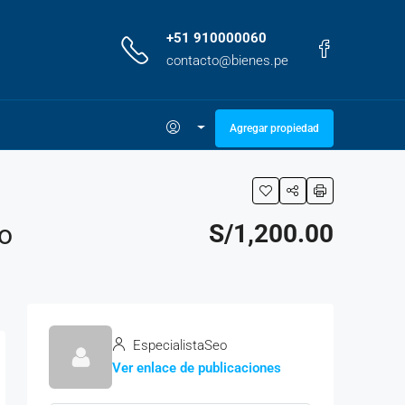
+51 910000060
contacto@bienes.pe
Agregar propiedad
o
S/1,200.00
EspecialistaSeo
Ver enlace de publicaciones