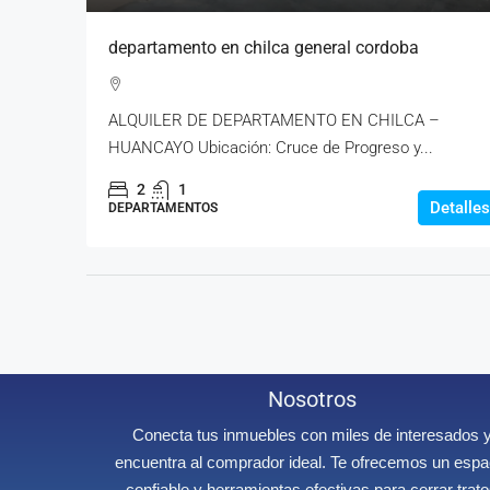
departamento en chilca general cordoba
ALQUILER DE DEPARTAMENTO EN CHILCA –
HUANCAYO Ubicación: Cruce de Progreso y...
2
1
Detalles
DEPARTAMENTOS
Nosotros
Conecta tus inmuebles con miles de interesados 
encuentra al comprador ideal. Te ofrecemos un espa
confiable y herramientas efectivas para cerrar trat