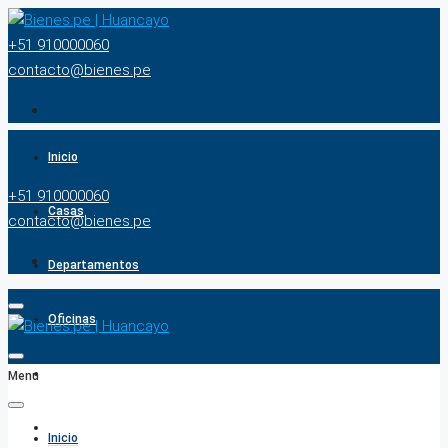
+51 910000060
contacto@bienes.pe
Inicio
+51 910000060
Casas
contacto@bienes.pe
Departamentos
Oficinas
Terrenos
Menu
BUSCADOR
Inicio