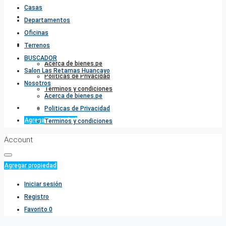
Casas
Salon Las Retamas Huancayo
Departamentos
Oficinas
Nosotros
Terrenos
BUSCADOR
Acerca de bienes.pe
Salon Las Retamas Huancayo
Politicas de Privacidad
Nosotros
Terminos y condiciones
Acerca de bienes.pe
Favorito
0
Politicas de Privacidad
Agregar propiedad
Terminos y condiciones
Account
Agregar propiedad
Iniciar sesión
Registro
Favorito
0