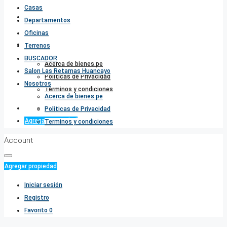
Casas
Salon Las Retamas Huancayo
Departamentos
Oficinas
Nosotros
Terrenos
BUSCADOR
Acerca de bienes.pe
Salon Las Retamas Huancayo
Politicas de Privacidad
Nosotros
Terminos y condiciones
Acerca de bienes.pe
Favorito
0
Politicas de Privacidad
Agregar propiedad
Terminos y condiciones
Account
Agregar propiedad
Iniciar sesión
Registro
Favorito
0