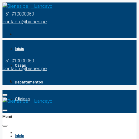
+51 910000060
contacto@bienes.pe
Inicio
+51 910000060
Casas
contacto@bienes.pe
Departamentos
Oficinas
Terrenos
Menu
BUSCADOR
Inicio