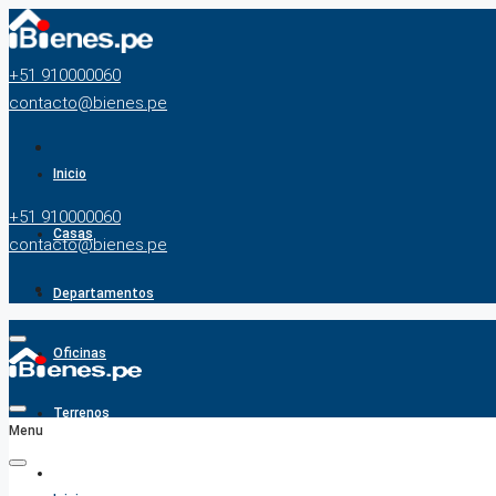
+51 910000060
contacto@bienes.pe
Inicio
+51 910000060
Casas
contacto@bienes.pe
Departamentos
Oficinas
Terrenos
Menu
BUSCADOR