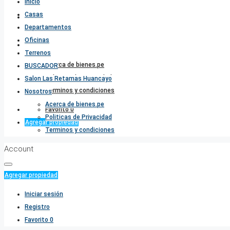
Inicio
Casas
Salon Las Retamas Huancayo
Departamentos
Oficinas
Nosotros
Terrenos
Acerca de bienes.pe
BUSCADOR
Politicas de Privacidad
Salon Las Retamas Huancayo
Terminos y condiciones
Nosotros
Acerca de bienes.pe
Favorito
0
Politicas de Privacidad
Agregar propiedad
Terminos y condiciones
Account
Agregar propiedad
Iniciar sesión
Registro
Favorito
0