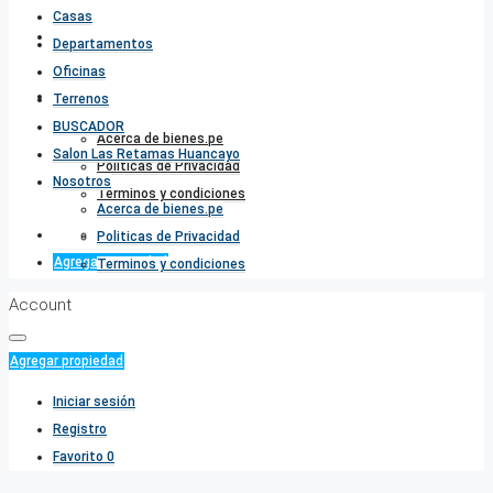
Casas
Salon Las Retamas Huancayo
Departamentos
Oficinas
Nosotros
Terrenos
BUSCADOR
Acerca de bienes.pe
Salon Las Retamas Huancayo
Politicas de Privacidad
Nosotros
Terminos y condiciones
Acerca de bienes.pe
Favorito
0
Politicas de Privacidad
Agregar propiedad
Terminos y condiciones
Account
Agregar propiedad
Iniciar sesión
Registro
Favorito
0