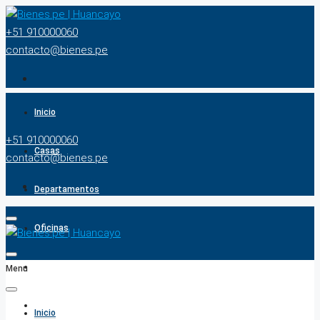
+51 910000060
contacto@bienes.pe
Inicio
+51 910000060
Casas
contacto@bienes.pe
Departamentos
Oficinas
Terrenos
Menu
BUSCADOR
Inicio