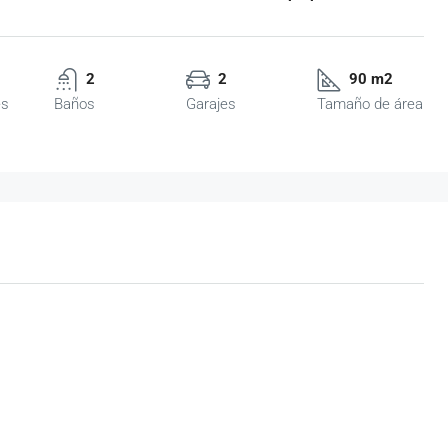
2
2
90 m2
es
Baños
Garajes
Tamaño de área