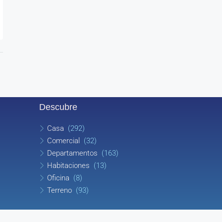
Descubre
Casa
(292)
Comercial
(32)
Departamentos
(163)
Habitaciones
(13)
Oficina
(8)
Terreno
(93)