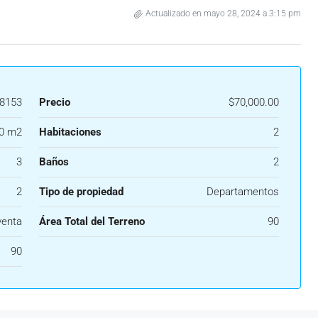
Actualizado en mayo 28, 2024 a 3:15 pm
8153
Precio
$70,000.00
0 m2
Habitaciones
2
3
Baños
2
2
Tipo de propiedad
Departamentos
venta
Área Total del Terreno
90
90