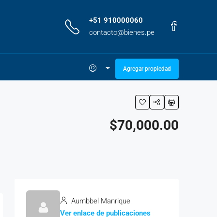
+51 910000060
contacto@bienes.pe
Agregar propiedad
$70,000.00
Aumbbel Manrique
Ver enlace de publicaciones