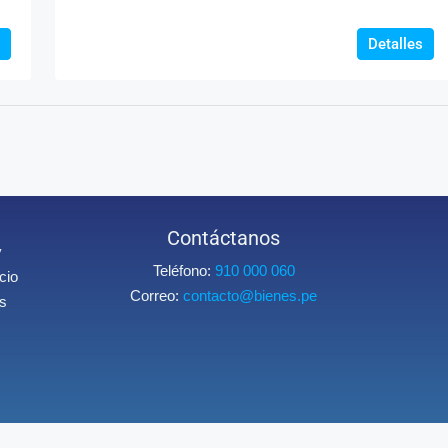
Detalles
Contáctanos
y
Teléfono:
910 000 060
cio
Correo:
contacto@bienes.pe
os