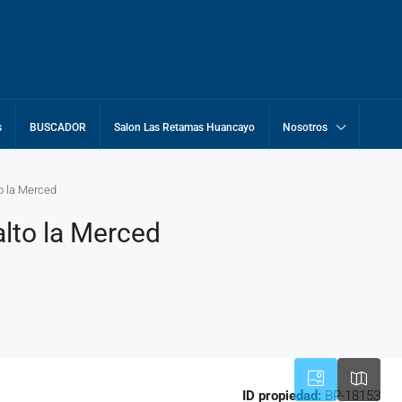
s
BUSCADOR
Salon Las Retamas Huancayo
Nosotros
o la Merced
lto la Merced
ID propiedad:
BP-18153