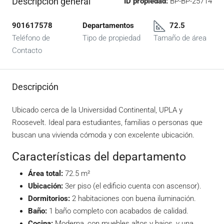
Descripción general
ID propiedad:
BP-BP-25714
901617578
Departamentos
72.5
Teléfono de
Tipo de propiedad
Tamaño de área
Contacto
Descripción
Ubicado cerca de la Universidad Continental, UPLA y
Roosevelt. Ideal para estudiantes, familias o personas que
buscan una vivienda cómoda y con excelente ubicación.
Características del departamento
Área total:
72.5 m²
Ubicación:
3er piso (el edificio cuenta con ascensor).
Dormitorios:
2 habitaciones con buena iluminación.
Baño:
1 baño completo con acabados de calidad.
Cocina:
Moderna, con muebles altos y bajos, y una