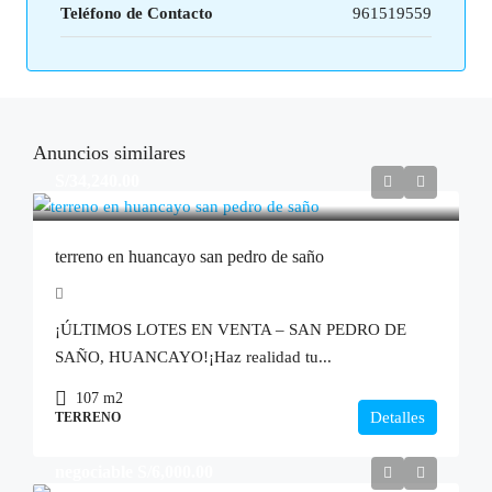
Teléfono de Contacto
961519559
Anuncios similares
S/34,240.00
terreno en huancayo san pedro de saño
¡ÚLTIMOS LOTES EN VENTA – SAN PEDRO DE
SAÑO, HUANCAYO!¡Haz realidad tu...
107
m2
Detalles
TERRENO
negociable
S/6,000.00