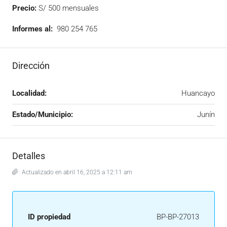
Precio:
S/ 500 mensuales
Informes al:
980 254 765
Dirección
Localidad:
Huancayo
Estado/Municipio:
Junín
Detalles
Actualizado en abril 16, 2025 a 12:11 am
ID propiedad
BP-BP-27013