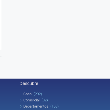
Descubre
Casa
(292)
Comercial
(32)
Departamentos
(163)