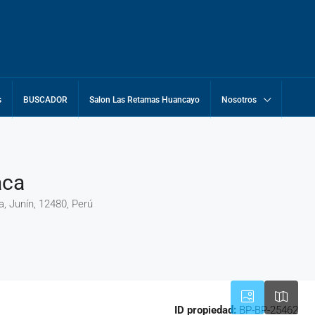
s
BUSCADOR
Salon Las Retamas Huancayo
Nosotros
aca
, Junín, 12480, Perú
ID propiedad:
BP-BP-25462