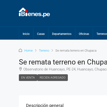
Inicio
Casas
Departamentos
Oficinas
Terreno
Home
Terreno
Se remata terreno en Chupaca
Se remata terreno en Chup
Observatorio de Huancayo, PE-24, Huancayo, Chupaca
EN VENTA
RECIEN AGREGADO
Descripción general