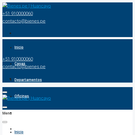
+51 910000060
contacto@bienes.pe
Inicio
+51 910000060
Casas
contacto@bienes.pe
Departamentos
Oficinas
Terrenos
Menu
BUSCADOR
Inicio