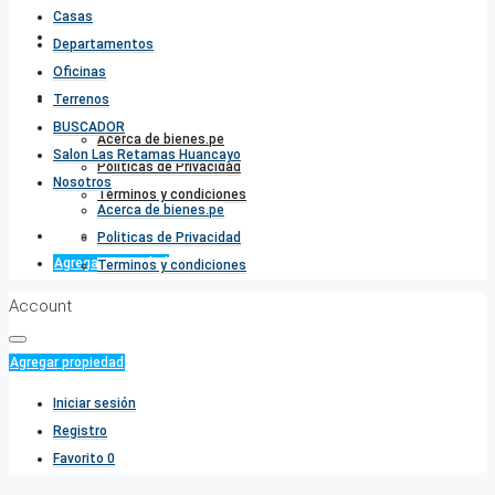
Casas
Salon Las Retamas Huancayo
Departamentos
Oficinas
Nosotros
Terrenos
BUSCADOR
Acerca de bienes.pe
Salon Las Retamas Huancayo
Politicas de Privacidad
Nosotros
Terminos y condiciones
Acerca de bienes.pe
Favorito
0
Politicas de Privacidad
Agregar propiedad
Terminos y condiciones
Account
Agregar propiedad
Iniciar sesión
Registro
Favorito
0