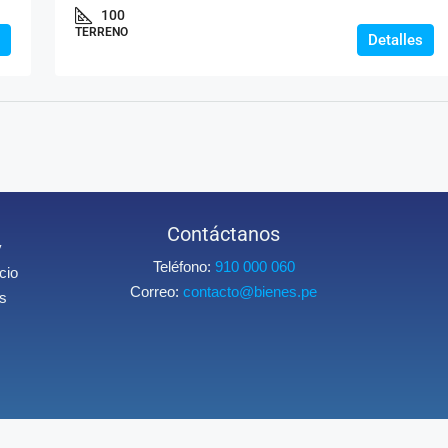
100
TERRENO
Detalles
Contáctanos
y
Teléfono:
910 000 060
cio
Correo:
contacto@bienes.pe
os