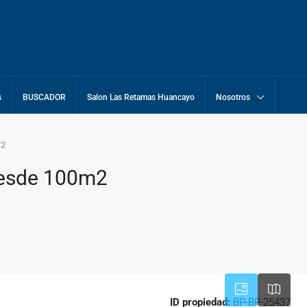
s
BUSCADOR
Salon Las Retamas Huancayo
Nosotros
m2
 desde 100m2
ID propiedad:
BP-BP-25437