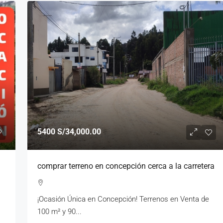
5400
S/34,000.00
comprar terreno en concepción cerca a la carretera
¡Ocasión Única en Concepción! Terrenos en Venta de
100 m² y 90...