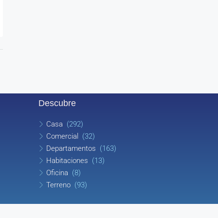
Descubre
Casa
(292)
Comercial
(32)
Departamentos
(163)
Habitaciones
(13)
Oficina
(8)
Terreno
(93)