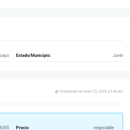
cayo
Estado/Municipio:
Junín
Actualizado en enero 22, 2025 a 3:46 am
6355
Precio
negociable