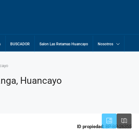
s
BUSCADOR
Salon Las Retamas Huancayo
Nosotros
ncayo
langa, Huancayo
ID propiedad:
BP-BP-26355