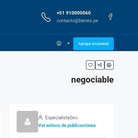
+51 910000060
contacto@bienes.pe
Agregar propiedad
negociable
EspecialistaSeo
Ver enlace de publicaciones