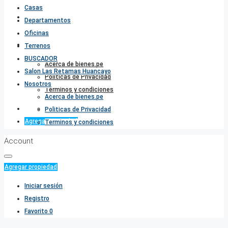
Casas
Salon Las Retamas Huancayo
Departamentos
Oficinas
Nosotros
Terrenos
BUSCADOR
Acerca de bienes.pe
Salon Las Retamas Huancayo
Politicas de Privacidad
Nosotros
Terminos y condiciones
Acerca de bienes.pe
Favorito
0
Politicas de Privacidad
Agregar propiedad
Terminos y condiciones
Account
Agregar propiedad
Iniciar sesión
Registro
Favorito
0