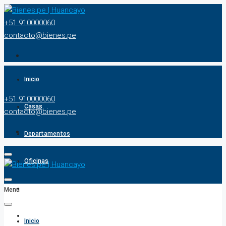
+51 910000060
contacto@bienes.pe
Inicio
+51 910000060
Casas
contacto@bienes.pe
Departamentos
Oficinas
Terrenos
Menu
BUSCADOR
Inicio