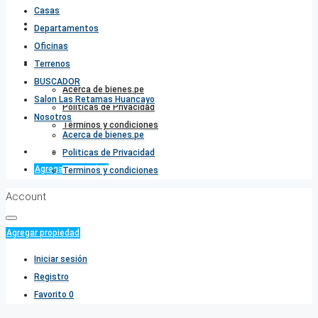
Casas
Salon Las Retamas Huancayo
Departamentos
Oficinas
Nosotros
Terrenos
BUSCADOR
Acerca de bienes.pe
Salon Las Retamas Huancayo
Politicas de Privacidad
Nosotros
Terminos y condiciones
Acerca de bienes.pe
Favorito
0
Politicas de Privacidad
Agregar propiedad
Terminos y condiciones
Account
Agregar propiedad
Iniciar sesión
Registro
Favorito
0