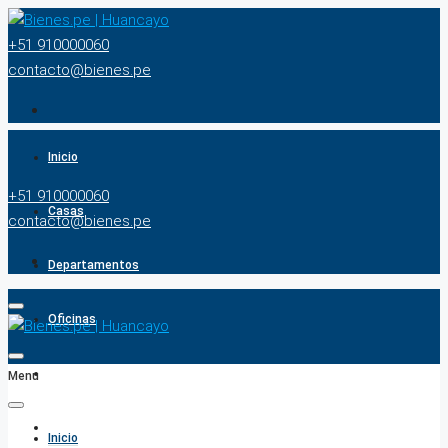
+51 910000060
contacto@bienes.pe
Inicio
+51 910000060
Casas
contacto@bienes.pe
Departamentos
Oficinas
Terrenos
Menu
BUSCADOR
Inicio