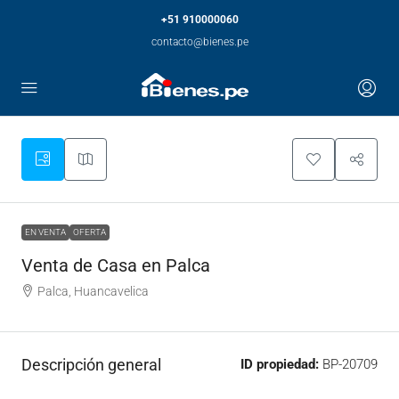
+51 910000060
contacto@bienes.pe
EN VENTA
OFERTA
Venta de Casa en Palca
Palca, Huancavelica
Descripción general
ID propiedad:
BP-20709