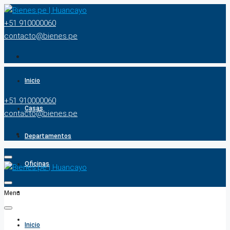
+51 910000060
contacto@bienes.pe
Inicio
+51 910000060
Casas
contacto@bienes.pe
Departamentos
Oficinas
Terrenos
Menu
BUSCADOR
Inicio