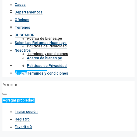
Casas
Salon Las Retamas Huancayo
Departamentos
Oficinas
Nosotros
Terrenos
BUSCADOR
Acerca de bienes.pe
Salon Las Retamas Huancayo
Politicas de Privacidad
Nosotros
Terminos y condiciones
Acerca de bienes.pe
Favorito
0
Politicas de Privacidad
Agregar propiedad
Terminos y condiciones
Account
Agregar propiedad
Iniciar sesión
Registro
Favorito
0