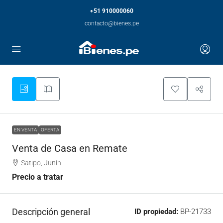
+51 910000060
contacto@bienes.pe
EN VENTA
OFERTA
Venta de Casa en Remate
Satipo, Junín
Precio a tratar
Descripción general
ID propiedad:
BP-21733