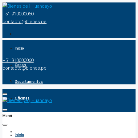
+51 910000060
contacto@bienes.pe
Inicio
+51 910000060
Casas
contacto@bienes.pe
Departamentos
Oficinas
Terrenos
Menu
BUSCADOR
Inicio