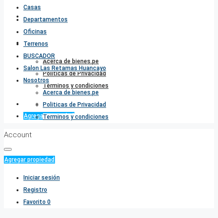
Casas
Salon Las Retamas Huancayo
Departamentos
Oficinas
Nosotros
Terrenos
BUSCADOR
Acerca de bienes.pe
Salon Las Retamas Huancayo
Politicas de Privacidad
Nosotros
Terminos y condiciones
Acerca de bienes.pe
Favorito
0
Politicas de Privacidad
Agregar propiedad
Terminos y condiciones
Account
Agregar propiedad
Iniciar sesión
Registro
Favorito
0