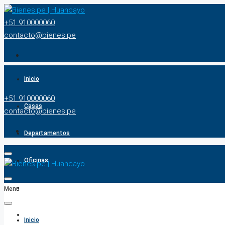
+51 910000060
contacto@bienes.pe
Inicio
+51 910000060
Casas
contacto@bienes.pe
Departamentos
Oficinas
Terrenos
Menu
BUSCADOR
Inicio