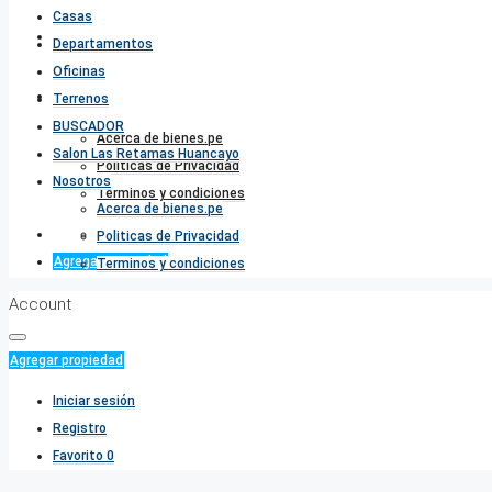
Casas
Salon Las Retamas Huancayo
Departamentos
Oficinas
Nosotros
Terrenos
BUSCADOR
Acerca de bienes.pe
Salon Las Retamas Huancayo
Politicas de Privacidad
Nosotros
Terminos y condiciones
Acerca de bienes.pe
Favorito
0
Politicas de Privacidad
Agregar propiedad
Terminos y condiciones
Account
Agregar propiedad
Iniciar sesión
Registro
Favorito
0