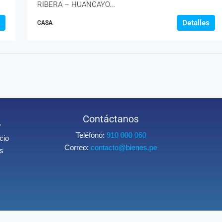
RIBERA – HUANCAYO...
Detalles
CASA
Contáctanos
y
Teléfono:
910 000 060
cio
Correo:
contacto@bienes.pe
os