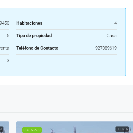
9450
Habitaciones
4
5
Tipo de propiedad
Casa
venta
Teléfono de Contacto
927089619
3
TA
OFERTA
DESTACADO