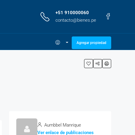
+51 910000060
contacto@bienes.pe
Agregar propiedad
Aumbbel Manrique
Ver enlace de publicaciones