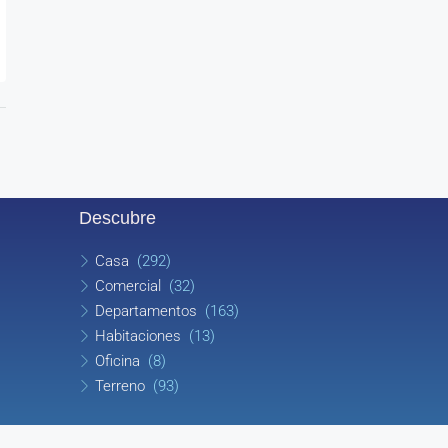
Descubre
Casa
(292)
Comercial
(32)
Departamentos
(163)
Habitaciones
(13)
Oficina
(8)
Terreno
(93)