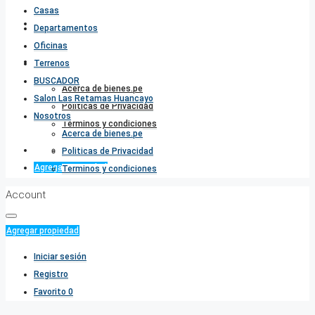
Casas
Salon Las Retamas Huancayo
Departamentos
Oficinas
Nosotros
Terrenos
BUSCADOR
Acerca de bienes.pe
Salon Las Retamas Huancayo
Politicas de Privacidad
Nosotros
Terminos y condiciones
Acerca de bienes.pe
Favorito
0
Politicas de Privacidad
Agregar propiedad
Terminos y condiciones
Account
Agregar propiedad
Iniciar sesión
Registro
Favorito
0