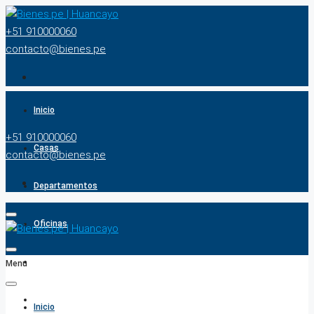
+51 910000060
contacto@bienes.pe
Inicio
+51 910000060
Casas
contacto@bienes.pe
Departamentos
Oficinas
Terrenos
Menu
BUSCADOR
Inicio