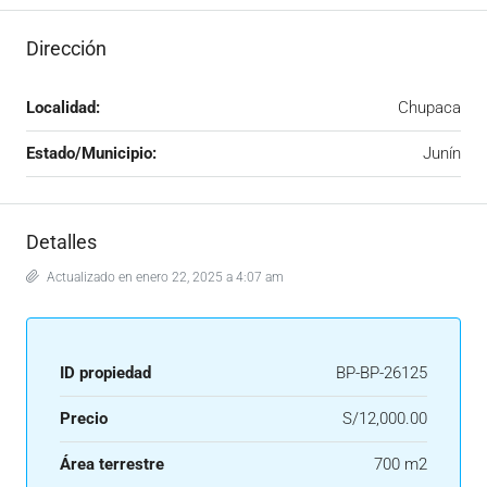
Dirección
Localidad:
Chupaca
Estado/Municipio:
Junín
Detalles
Actualizado en enero 22, 2025 a 4:07 am
ID propiedad
BP-BP-26125
Precio
S/12,000.00
Área terrestre
700 m2