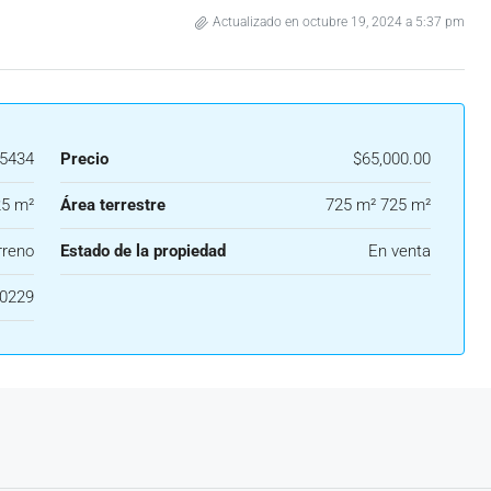
Actualizado en octubre 19, 2024 a 5:37 pm
5434
Precio
$65,000.00
5 m²
Área terrestre
725 m² 725 m²
rreno
Estado de la propiedad
En venta
0229