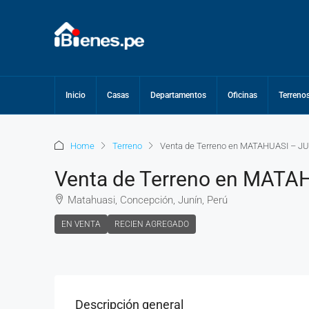
Inicio
Casas
Departamentos
Oficinas
Terreno
Home
Terreno
Venta de Terreno en MATAHUASI – J
Venta de Terreno en MATA
Matahuasi, Concepción, Junín, Perú
EN VENTA
RECIEN AGREGADO
Descripción general