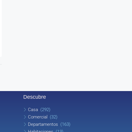
Descubre
Casa
(292)
Comercial
(32)
Departamentos
(163)
Habitaciones
(13)