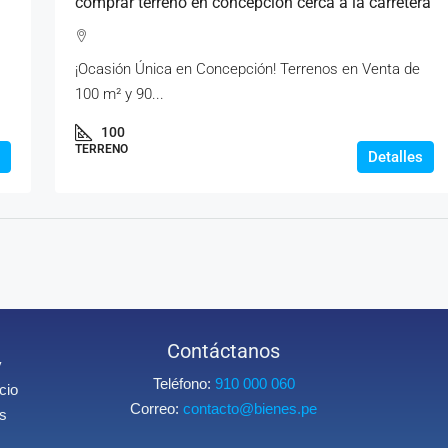
comprar terreno en concepción cerca a la carretera
¡Ocasión Única en Concepción! Terrenos en Venta de
100 m² y 90...
100
TERRENO
Detalles
Contáctanos
y
Teléfono:
910 000 060
cio
Correo:
contacto@bienes.pe
os