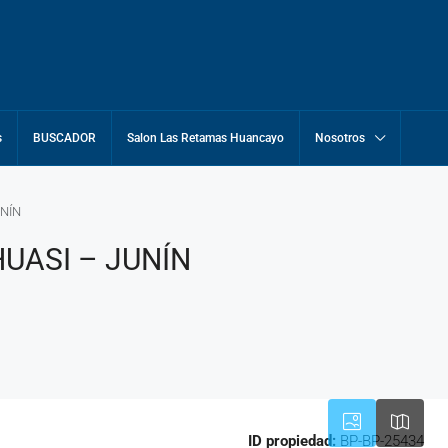
s
BUSCADOR
Salon Las Retamas Huancayo
Nosotros
UNÍN
HUASI – JUNÍN
ID propiedad:
BP-BP-25434