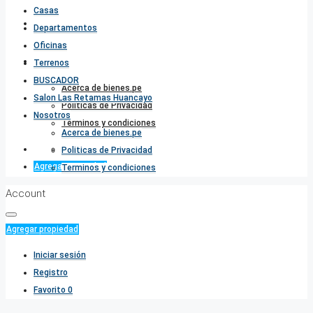
Casas
Salon Las Retamas Huancayo
Departamentos
Oficinas
Nosotros
Terrenos
BUSCADOR
Acerca de bienes.pe
Salon Las Retamas Huancayo
Politicas de Privacidad
Nosotros
Terminos y condiciones
Acerca de bienes.pe
Favorito
0
Politicas de Privacidad
Agregar propiedad
Terminos y condiciones
Account
Agregar propiedad
Iniciar sesión
Registro
Favorito
0