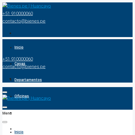
+51 910000060
contacto@bienes.pe
Inicio
+51 910000060
Casas
contacto@bienes.pe
Departamentos
Oficinas
Terrenos
Menu
BUSCADOR
Inicio