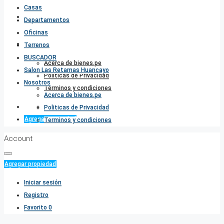
Casas
Salon Las Retamas Huancayo
Departamentos
Oficinas
Nosotros
Terrenos
BUSCADOR
Acerca de bienes.pe
Salon Las Retamas Huancayo
Politicas de Privacidad
Nosotros
Terminos y condiciones
Acerca de bienes.pe
Favorito
0
Politicas de Privacidad
Agregar propiedad
Terminos y condiciones
Account
Agregar propiedad
Iniciar sesión
Registro
Favorito
0