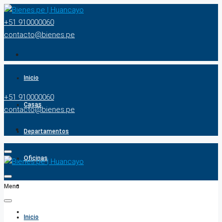
+51 910000060
contacto@bienes.pe
Inicio
+51 910000060
Casas
contacto@bienes.pe
Departamentos
Oficinas
Terrenos
Menu
BUSCADOR
Inicio