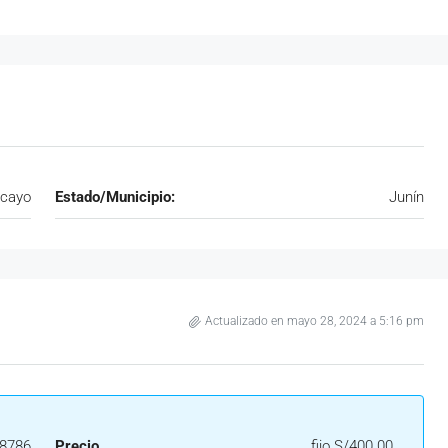
cayo
Estado/Municipio:
Junín
Actualizado en mayo 28, 2024 a 5:16 pm
8786
Precio
fijo
S/400.00