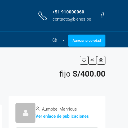
+51 910000060
contacto@bienes.pe
Agregar propiedad
fijo
S/400.00
Aumbbel Manrique
Ver enlace de publicaciones