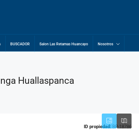
s
BUSCADOR
Salon Las Retamas Huancayo
Nosotros
anga Huallaspanca
ID propiedad:
BP-18786