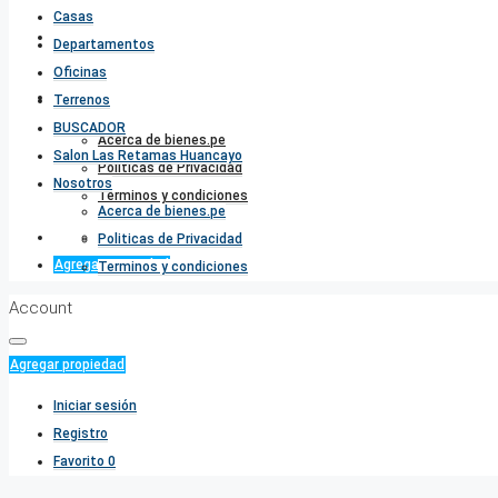
Casas
Salon Las Retamas Huancayo
Departamentos
Oficinas
Nosotros
Terrenos
BUSCADOR
Acerca de bienes.pe
Salon Las Retamas Huancayo
Politicas de Privacidad
Nosotros
Terminos y condiciones
Acerca de bienes.pe
Favorito
0
Politicas de Privacidad
Agregar propiedad
Terminos y condiciones
Account
Agregar propiedad
Iniciar sesión
Registro
Favorito
0