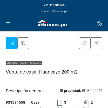
+51 910000060
contacto@bienes.pe
EN VENTA
RECIEN AGREGADO
Venta de casa- Huancayo 200 m2
Descripción general
ID propiedad:
BP-BP-25542
931094558
Casa
3
2