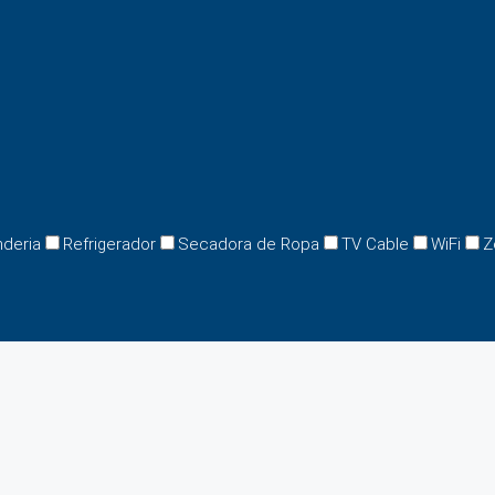
nderia
Refrigerador
Secadora de Ropa
TV Cable
WiFi
Z