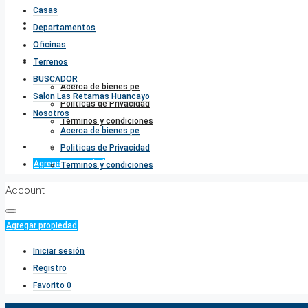
Casas
Salon Las Retamas Huancayo
Departamentos
Oficinas
Nosotros
Terrenos
BUSCADOR
Acerca de bienes.pe
Salon Las Retamas Huancayo
Politicas de Privacidad
Nosotros
Terminos y condiciones
Acerca de bienes.pe
Favorito
0
Politicas de Privacidad
Agregar propiedad
Terminos y condiciones
Account
Agregar propiedad
Iniciar sesión
Registro
Favorito
0