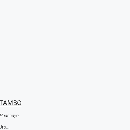
 TAMBO
– Huancayo
b....