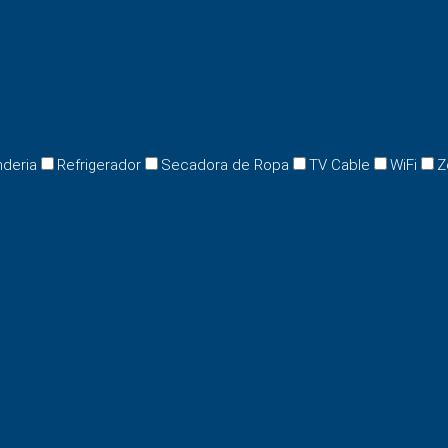
nderia
Refrigerador
Secadora de Ropa
TV Cable
WiFi
Z