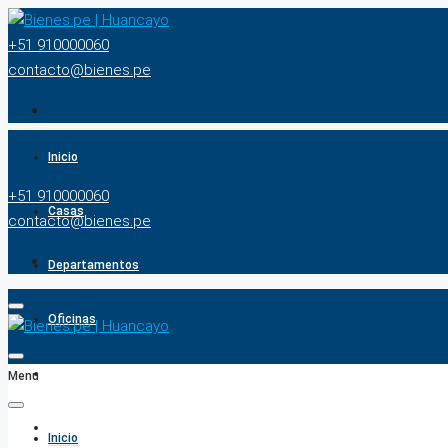
+51 910000060
contacto@bienes.pe
Inicio
+51 910000060
Casas
contacto@bienes.pe
Departamentos
Oficinas
Terrenos
Menu
BUSCADOR
Inicio