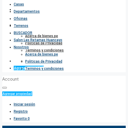
Casas
Salon Las Retamas Huancayo
Departamentos
Oficinas
Nosotros
Terrenos
BUSCADOR
Acerca de bienes.pe
Salon Las Retamas Huancayo
Politicas de Privacidad
Nosotros
Terminos y condiciones
Acerca de bienes.pe
Favorito
0
Politicas de Privacidad
Agregar propiedad
Terminos y condiciones
Account
Agregar propiedad
Iniciar sesión
Registro
Favorito
0