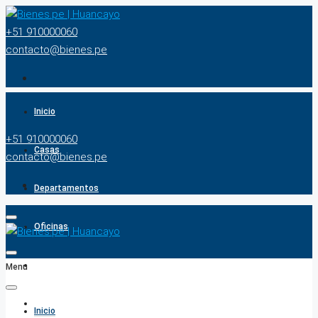
+51 910000060
contacto@bienes.pe
Inicio
+51 910000060
Casas
contacto@bienes.pe
Departamentos
Oficinas
Terrenos
Menu
BUSCADOR
Inicio